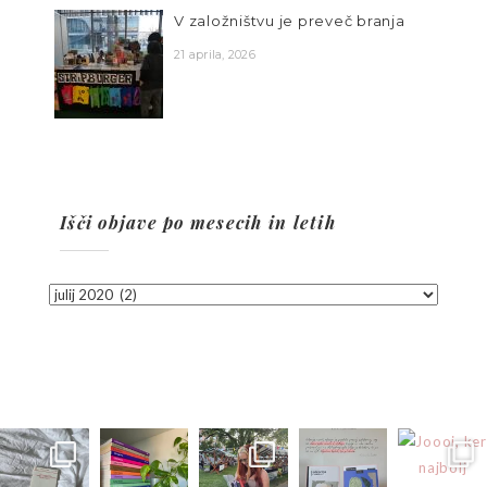
V založništvu je preveč branja
21 aprila, 2026
Išči objave po mesecih in letih
Išči
objave
po
mesecih
in
letih