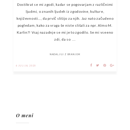
Dostikrat se mi zgodi, kadar se pogovarjam z različnimi
ljudmi, o znanih ljudeh iz zgodovine, kulture,
književnosti…, da prvič slišijo za njih. Jaz nato začudeno
pogledam, kako za vraga še niste slišali za npr. Almo M.
Karlin?! Vsaj nazadnje se mi je to zgodilo. Se mi vseeno
zdi, da so ...
NADALJUJ Z BRANJEM
6 JULIJA, 2020
O meni