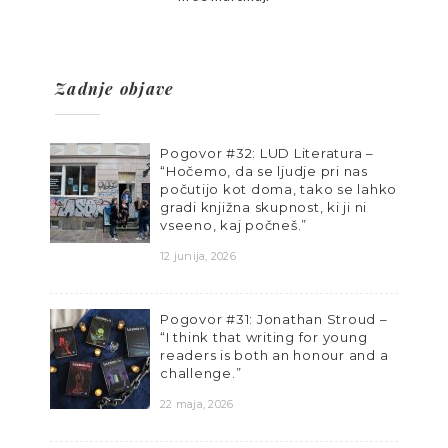
Zadnje objave
Pogovor #32: LUD Literatura –
“Hočemo, da se ljudje pri nas
počutijo kot doma, tako se lahko
gradi knjižna skupnost, ki ji ni
vseeno, kaj počneš.”
12 junija, 2026
Pogovor #31: Jonathan Stroud –
“I think that writing for young
readers is both an honour and a
challenge.”
22 maja, 2026