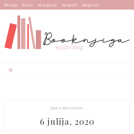
#knjige
#citati
#knjigarne
#dogodki
#pogovori
DAILY ARCHIVES:
6 julija, 2020