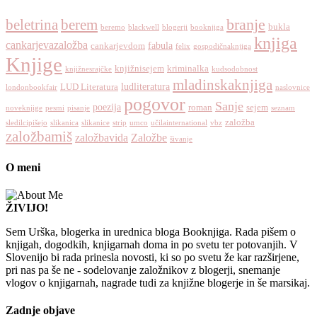
branje
beletrina
berem
bukla
beremo
blackwell
blogerji
booknjiga
knjiga
cankarjevazaložba
fabula
cankarjevdom
felix
gospodičnaknjiga
Knjige
knjižnisejem
kriminalka
knjižnesrajčke
kudsodobnost
mladinskaknjiga
ludliteratura
LUD Literatura
londonbookfair
naslovnice
pogovor
Sanje
poezija
roman
sejem
noveknjige
pesmi
pisanje
seznam
založba
sledilcipišejo
slikanica
slikanice
strip
umco
učilainternational
vbz
založbamiš
založbavida
Založbe
šivanje
O meni
ŽIVIJO!
Sem Urška, blogerka in urednica bloga Booknjiga. Rada pišem o
knjigah, dogodkih, knjigarnah doma in po svetu ter potovanjih. V
Slovenijo bi rada prinesla novosti, ki so po svetu že kar razširjene,
pri nas pa še ne - sodelovanje založnikov z blogerji, snemanje
vlogov o knjigarnah, nagrade tudi za knjižne blogerje in še marsikaj.
Zadnje objave