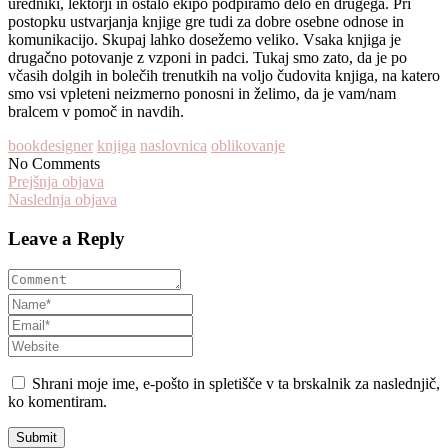
uredniki, lektorji in ostalo ekipo podpiramo delo en drugega. Pri
postopku ustvarjanja knjige gre tudi za dobre osebne odnose in
komunikacijo. Skupaj lahko dosežemo veliko. Vsaka knjiga je
drugačno potovanje z vzponi in padci. Tukaj smo zato, da je po
včasih dolgih in bolečih trenutkih na voljo čudovita knjiga, na katero
smo vsi vpleteni neizmerno ponosni in želimo, da je vam/nam
bralcem v pomoč in navdih.
bookdesigner
knjiga
naslovnica
oblikovanje
No Comments
Prejšnja objava
Naslednja objava
Leave a Reply
Shrani moje ime, e-pošto in spletišče v ta brskalnik za naslednjič,
ko komentiram.