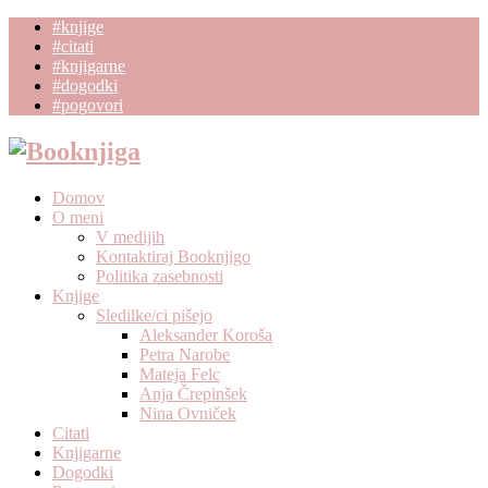
#knjige
#citati
#knjigarne
#dogodki
#pogovori
Domov
O meni
V medijih
Kontaktiraj Booknjigo
Politika zasebnosti
Knjige
Sledilke/ci pišejo
Aleksander Koroša
Petra Narobe
Mateja Felc
Anja Črepinšek
Nina Ovniček
Citati
Knjigarne
Dogodki