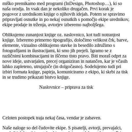
miško premikamo med programi (InDesign, Photoshop…), ki so
naša orodja. In vsak dan je nekoliko drugačen. Prvi korak je
pogovor z urednikom knjige o njihovih idejah. Potem se spravimo
pripravljati osnutke in po nekaj osnutkih s pomočjo ekipe urednikov,
ekipe prodaje in trženja, avtorjev izberemo najboljšega.
Oblikujemo zunanjost knjige oz. naslovnico, kot tudi notranjost
knjige. Izberemo primerno tipografijo, določimo velikost črk, barve,
elemente, vizualno oblikujemo stavke in besedilo združimo s
fotografijami in ilustracijami, ki smo jih prejeli. Igramo se z
različnimi kombinacijami in iščemo tisto pravo. Biti moraš odprt za
nove ideje, ustvarjalen, precej organiziran in natančen, kar je včasih
lahko zapleteno, utrujajoče (in dolgočasno). Sodelujemo tudi pri
izbiri formata knjige, papirja, komuniciramo z ekipo, ki skrbi za tisk
in se trudimo prikazati bistvo knjige.
Naslovnice – priprava za tisk
Celoten postopek traja nekaj časa, vendar je zabaven.
Naše naloge so del čudovite ekipe. S pisatelji, avtorji, prevajalci,