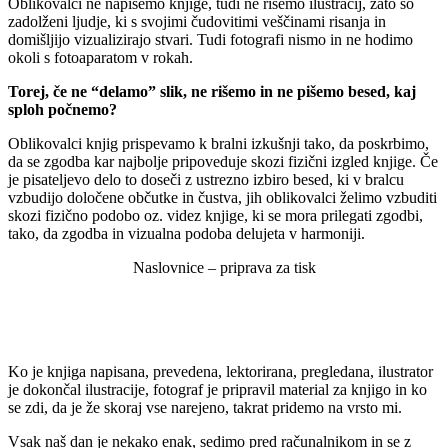
Oblikovalci ne napišemo knjige, tudi ne rišemo ilustracij, zato so
zadolženi ljudje, ki s svojimi čudovitimi veščinami risanja in
domišljijo vizualizirajo stvari. Tudi fotografi nismo in ne hodimo
okoli s fotoaparatom v rokah.
Torej, če ne “delamo” slik, ne rišemo in ne pišemo besed, kaj
sploh počnemo?
Oblikovalci knjig prispevamo k bralni izkušnji tako, da poskrbimo,
da se zgodba kar najbolje pripoveduje skozi fizični izgled knjige. Če
je pisateljevo delo to doseči z ustrezno izbiro besed, ki v bralcu
vzbudijo določene občutke in čustva, jih oblikovalci želimo vzbuditi
skozi fizično podobo oz. videz knjige, ki se mora prilegati zgodbi,
tako, da zgodba in vizualna podoba delujeta v harmoniji.
Naslovnice – priprava za tisk
Ko je knjiga napisana, prevedena, lektorirana, pregledana, ilustrator
je dokončal ilustracije, fotograf je pripravil material za knjigo in ko
se zdi, da je že skoraj vse narejeno, takrat pridemo na vrsto mi.
Vsak naš dan je nekako enak, sedimo pred računalnikom in se z