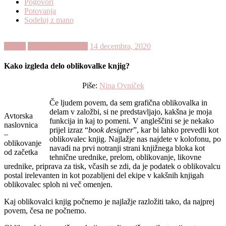
Pogovori
Potovanja
Sodeluj z mano
Knjige
Strokovna bralnica
14 decembra, 2020
Kako izgleda delo oblikovalke knjig?
Piše:
Nina Ovniček
Če ljudem povem, da sem grafična oblikovalka in
delam v založbi, si ne predstavljajo, kakšna je moja
Avtorska
funkcija in kaj to pomeni. V angleščini se je nekako
naslovnica
prijel izraz “
book designer
”, kar bi lahko prevedli kot
–
oblikovalec knjig. Najlažje nas najdete v kolofonu, po
oblikovanje
navadi na prvi notranji strani knjižnega bloka kot
od začetka
tehnične urednike, prelom, oblikovanje, likovne
urednike, priprava za tisk, včasih se zdi, da je podatek o oblikovalcu
postal irelevanten in kot pozabljeni del ekipe v kakšnih knjigah
oblikovalec sploh ni več omenjen.
Kaj oblikovalci knjig počnemo je najlažje razložiti tako, da najprej
povem, česa ne počnemo.