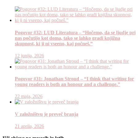
Pogovor #32: LUD Literatura – “Hočemo, da se ljudje pri
nas počutijo kot doma, tako se lahko gradi knjižna
skupnost, ki ji ni vseeno, kaj počneš.”
12 junija, 2026
Pogovor #31: Jonathan Stroud – “I think that writing for
young readers is both an honour and a challenge.”
22 maja, 2026
V založništvu je preveč branja
21 aprila, 2026