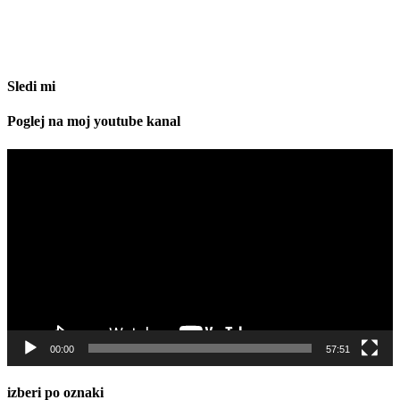
Sledi mi
Poglej na moj youtube kanal
Predvajalnik
videa
00:00
57:51
izberi po oznaki