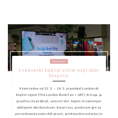
DOGODKI
Londonski knjižni sejem nagrajuje
blogerje
V tem tednu od 12. 3. – 14. 3. je potekal Londonski
knjižni sejem (The London Book Fair = LBF), ki traja, ja
pravilno ste prebrali, samo tri dni. Sejem ni namenjen
običajnim obiskovalcem, kot pri nas, predvsem gre za
posredovanje avtorskih pravic, predstavitev avtorjev in