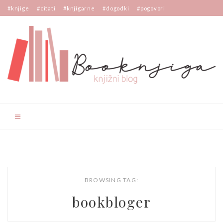
#knjige
#citati
#knjigarne
#dogodki
#pogovori
BROWSING TAG:
bookbloger