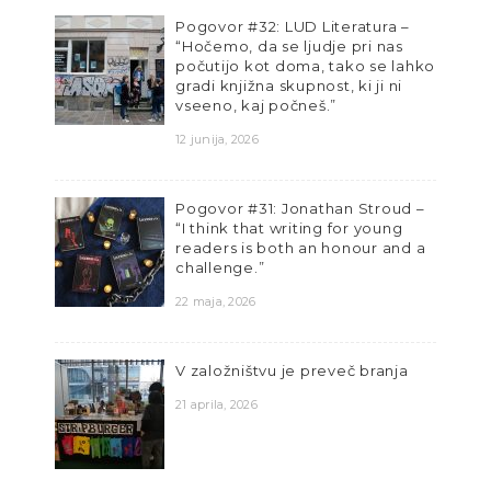
Pogovor #32: LUD Literatura –
“Hočemo, da se ljudje pri nas
počutijo kot doma, tako se lahko
gradi knjižna skupnost, ki ji ni
vseeno, kaj počneš.”
12 junija, 2026
Pogovor #31: Jonathan Stroud –
“I think that writing for young
readers is both an honour and a
challenge.”
22 maja, 2026
V založništvu je preveč branja
21 aprila, 2026