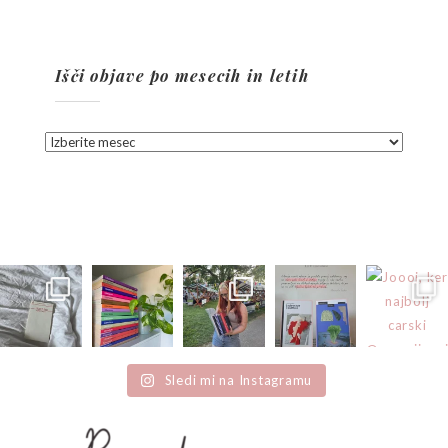
Išči objave po mesecih in letih
Išči
objave
po
mesecih
in
letih
Sledi mi na Instagramu