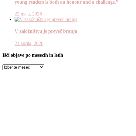
young readers is both an honour and a challenge.”
22 maja, 2026
V založništvu je preveč branja
21 aprila, 2026
Išči objave po mesecih in letih
Išči
objave
po
mesecih
in
letih