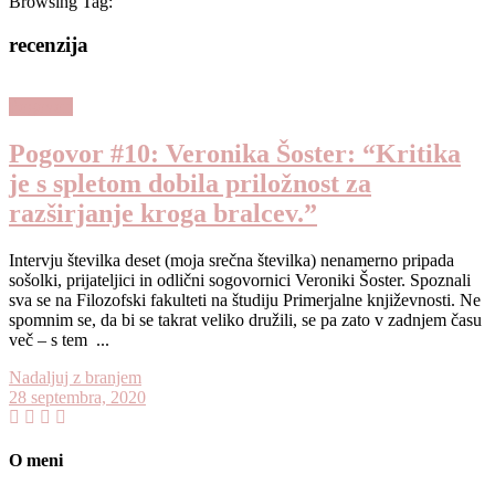
Browsing Tag:
recenzija
Pogovori
Pogovor #10: Veronika Šoster: “Kritika
je s spletom dobila priložnost za
razširjanje kroga bralcev.”
Intervju številka deset (moja srečna številka) nenamerno pripada
sošolki, prijateljici in odlični sogovornici Veroniki Šoster. Spoznali
sva se na Filozofski fakulteti na študiju Primerjalne književnosti. Ne
spomnim se, da bi se takrat veliko družili, se pa zato v zadnjem času
več – s tem ...
Nadaljuj z branjem
28 septembra, 2020
O meni