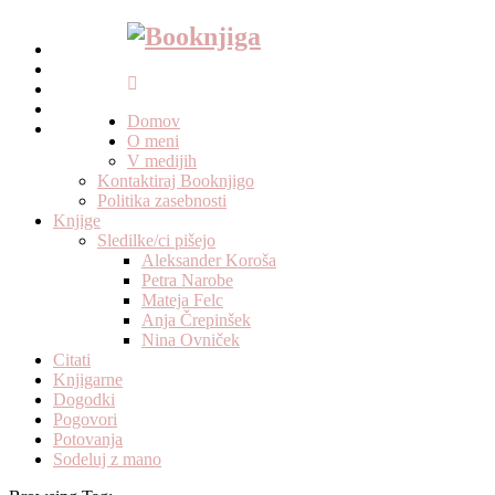
#knjige
#citati
#knjigarne
#dogodki
Domov
#pogovori
O meni
V medijih
Kontaktiraj Booknjigo
Politika zasebnosti
Knjige
Sledilke/ci pišejo
Aleksander Koroša
Petra Narobe
Mateja Felc
Anja Črepinšek
Nina Ovniček
Citati
Knjigarne
Dogodki
Pogovori
Potovanja
Sodeluj z mano