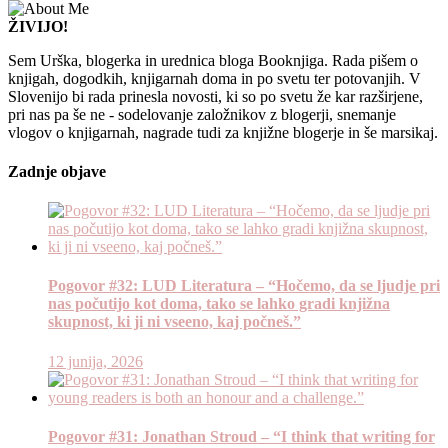
ŽIVIJO!
Sem Urška, blogerka in urednica bloga Booknjiga. Rada pišem o
knjigah, dogodkih, knjigarnah doma in po svetu ter potovanjih. V
Slovenijo bi rada prinesla novosti, ki so po svetu že kar razširjene,
pri nas pa še ne - sodelovanje založnikov z blogerji, snemanje
vlogov o knjigarnah, nagrade tudi za knjižne blogerje in še marsikaj.
Zadnje objave
Pogovor #32: LUD Literatura – “Hočemo, da se ljudje pri
nas počutijo kot doma, tako se lahko gradi knjižna
skupnost, ki ji ni vseeno, kaj počneš.”
12 junija, 2026
Pogovor #31: Jonathan Stroud – “I think that writing for