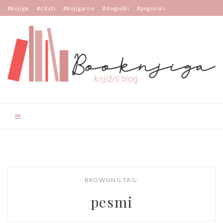
#knjige
#citati
#knjigarne
#dogodki
#pogovori
BROWSING TAG:
pesmi