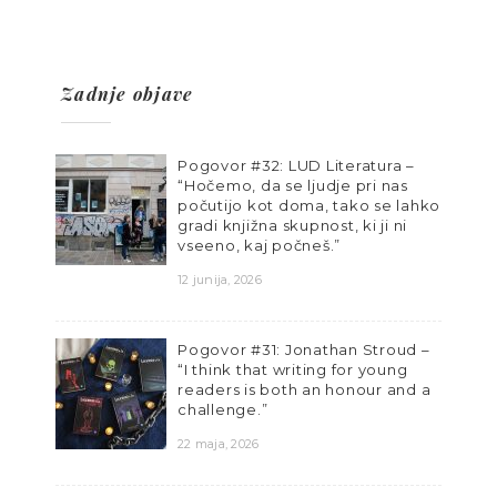
Zadnje objave
Pogovor #32: LUD Literatura –
“Hočemo, da se ljudje pri nas
počutijo kot doma, tako se lahko
gradi knjižna skupnost, ki ji ni
vseeno, kaj počneš.”
12 junija, 2026
Pogovor #31: Jonathan Stroud –
“I think that writing for young
readers is both an honour and a
challenge.”
22 maja, 2026