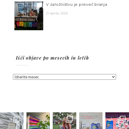
V založništvu je preveč branja
21 aprila, 2026
Išči objave po mesecih in letih
Išči
objave
po
mesecih
in
letih