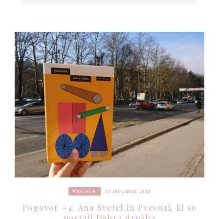
POGOVORI
23 JANUARJA, 2020
Pogovor #4: Ana Svetel in Prevozi, ki so
postali Dobra družba