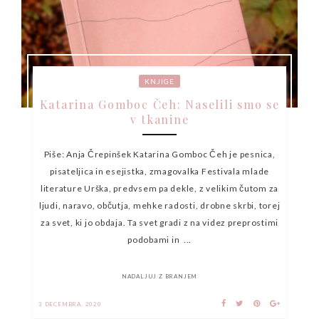
KNJIGE
Katarina Gomboc Čeh: Naselili smo se
v tkanine
Piše: Anja Črepinšek Katarina Gomboc Čeh je pesnica,
pisateljica in esejistka, zmagovalka Festivala mlade
literature Urška, predvsem pa dekle, z velikim čutom za
ljudi, naravo, občutja, mehke radosti, drobne skrbi, torej
za svet, ki jo obdaja. Ta svet gradi z na videz preprostimi
podobami in ...
NADALJUJ Z BRANJEM
3 DECEMBRA, 2020