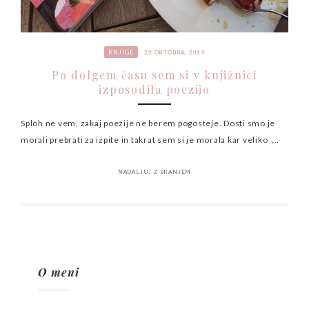
KNJIGE
23 OKTOBRA, 2019
Po dolgem času sem si v knjižnici
izposodila poezijo
Sploh ne vem, zakaj poezije ne berem pogosteje. Dosti smo je
morali prebrati za izpite in takrat sem si je morala kar veliko ...
NADALJUJ Z BRANJEM
O meni