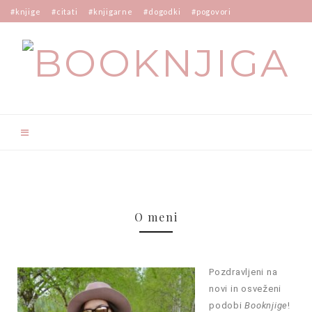
#knjige
#citati
#knjigarne
#dogodki
#pogovori
O meni
Pozdravljeni na
novi in osveženi
podobi
Booknjige
!