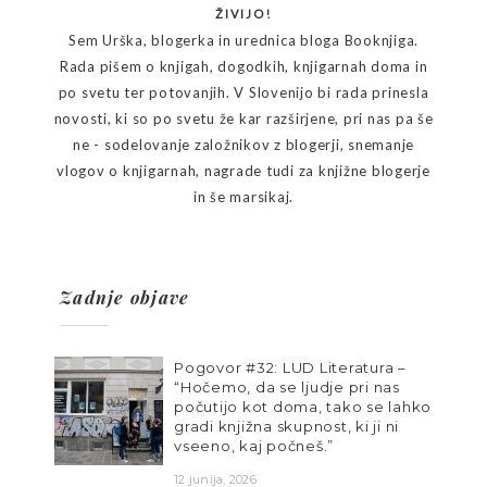
ŽIVIJO!
Sem Urška, blogerka in urednica bloga Booknjiga.
Rada pišem o knjigah, dogodkih, knjigarnah doma in
po svetu ter potovanjih. V Slovenijo bi rada prinesla
novosti, ki so po svetu že kar razširjene, pri nas pa še
ne - sodelovanje založnikov z blogerji, snemanje
vlogov o knjigarnah, nagrade tudi za knjižne blogerje
in še marsikaj.
Zadnje objave
Pogovor #32: LUD Literatura –
“Hočemo, da se ljudje pri nas
počutijo kot doma, tako se lahko
gradi knjižna skupnost, ki ji ni
vseeno, kaj počneš.”
12 junija, 2026