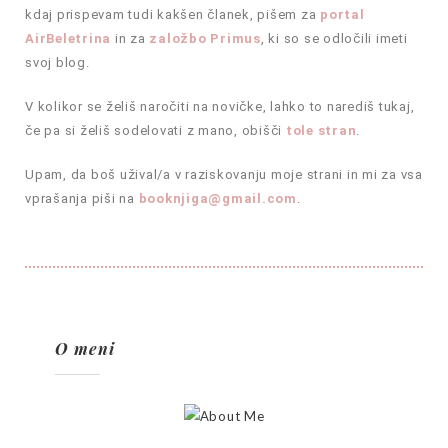
kdaj prispevam tudi kakšen članek, pišem za
portal
AirBeletrina
in za
založbo Primus
, ki so se odločili imeti
svoj blog.
V kolikor se želiš naročiti na novičke, lahko to narediš tukaj,
če pa si želiš sodelovati z mano, obišči
tole stran
.
Upam, da boš užival/a v raziskovanju moje strani in mi za vsa
vprašanja piši na
booknjiga@gmail.com
.
O meni