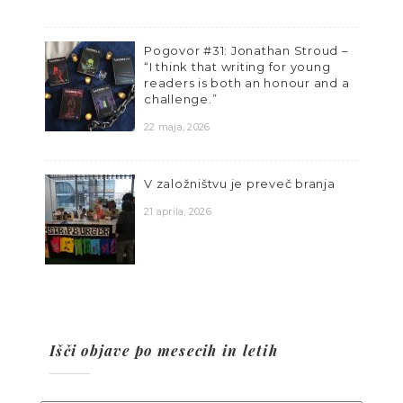
Pogovor #31: Jonathan Stroud –
“I think that writing for young
readers is both an honour and a
challenge.”
22 maja, 2026
V založništvu je preveč branja
21 aprila, 2026
Išči objave po mesecih in letih