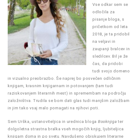
Vse odkar sem se
odločila za
pisanje bloga, s
pričetkom od leta
2018, je ta pridobil
na veljavi in
zaupanji bralcev in
sledilcev. Bil je že
čas, da pridobi
tudi svojo domeno
in vizualno preobrazbo. Še naprej bo posvečen odličnim
knjigam, krasnim knjigarnam in potovanjem (tam tudi
raziskovanjem literarnih mest) in spremembam na področju
založništva. Trudila se bom dati glas tudi manjšim založbam
in jim tako vsaj malo pomagati na njihovi poti.
Sem Urška, ustanoviteljica in urednica bloga
Booknjiga
ter
dolgoletna strastna bralka vseh mogočih knjig, ljubiteljica
knjigarn doma in po svetu. Navdušeno obiskujem literarne