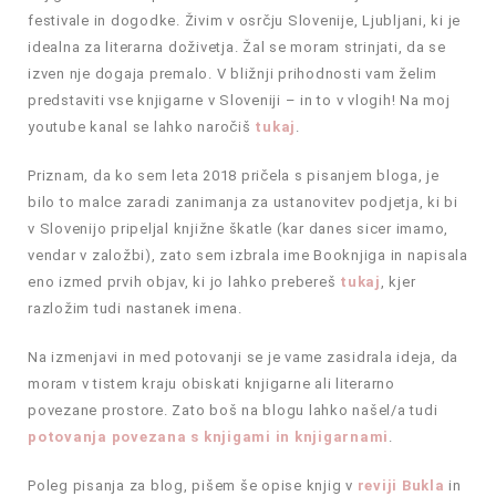
festivale in dogodke. Živim v osrčju Slovenije, Ljubljani, ki je
idealna za literarna doživetja. Žal se moram strinjati, da se
izven nje dogaja premalo. V bližnji prihodnosti vam želim
predstaviti vse knjigarne v Sloveniji – in to v vlogih! Na moj
youtube kanal se lahko naročiš
tukaj
.
Priznam, da ko sem leta 2018 pričela s pisanjem bloga, je
bilo to malce zaradi zanimanja za ustanovitev podjetja, ki bi
v Slovenijo pripeljal knjižne škatle (kar danes sicer imamo,
vendar v založbi), zato sem izbrala ime Booknjiga in napisala
eno izmed prvih objav, ki jo lahko prebereš
tukaj
, kjer
razložim tudi nastanek imena.
Na izmenjavi in med potovanji se je vame zasidrala ideja, da
moram v tistem kraju obiskati knjigarne ali literarno
povezane prostore. Zato boš na blogu lahko našel/a tudi
potovanja povezana s knjigami in knjigarnami
.
Poleg pisanja za blog, pišem še opise knjig v
reviji Bukla
in