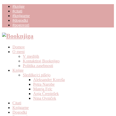
#knjige
#citati
#knjigarne
#dogodki
#pogovori
Domov
O meni
V medijih
Kontaktiraj Booknjigo
Politika zasebnosti
Knjige
Sledilke/ci pišejo
Aleksander Koroša
Petra Narobe
Mateja Felc
Anja Črepinšek
Nina Ovniček
Citati
Knjigarne
Dogodki