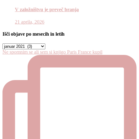
V založništvu je preveč branja
21 aprila, 2026
Išči objave po mesecih in letih
Išči
objave
Ne spomnim se ali sem si knjigo Paris France kupil
po
mesecih
in
letih