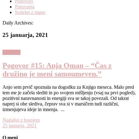
Pogovori
Potovanja
Sodeluj z mano
Daily Archives:
25 januarja, 2021
Pogovori
Pogovor #15: Anja Oman – “Čas z
družino je meni samoumeven.”
Anjo sem prvič spoznala na dogodku za Knjigo meseca. Malo pred
tem me je začela slediti in po svojem mišljenju (vsaj na prvi pogled),
pozitivni naravnanosti in energiji sva se takoj povezali. Od takrat
naprej si obe slediva, čeprav sva si v marsičem tudi različni,
izmenjujeva ideje in mnenja. ...
Nadaljuj z branjem
25 januarja, 2021
O meni