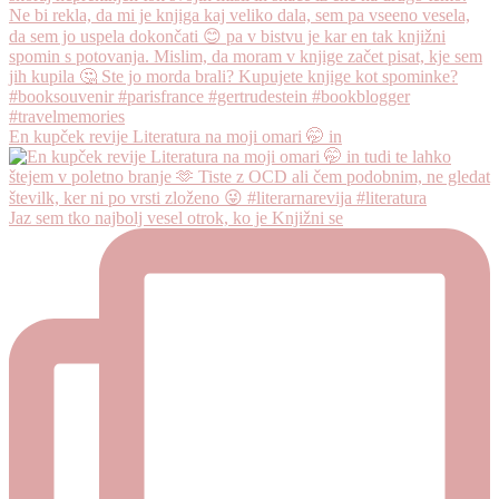
En kupček revije Literatura na moji omari 🤭 in
Jaz sem tko najbolj vesel otrok, ko je Knjižni se