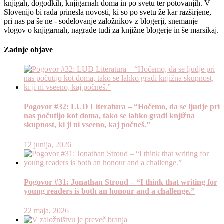
knjigah, dogodkih, knjigarnah doma in po svetu ter potovanjih. V
Slovenijo bi rada prinesla novosti, ki so po svetu že kar razširjene,
pri nas pa še ne - sodelovanje založnikov z blogerji, snemanje
vlogov o knjigarnah, nagrade tudi za knjižne blogerje in še marsikaj.
Zadnje objave
Pogovor #32: LUD Literatura – “Hočemo, da se ljudje pri
nas počutijo kot doma, tako se lahko gradi knjižna
skupnost, ki ji ni vseeno, kaj počneš.”
12 junija, 2026
Pogovor #31: Jonathan Stroud – “I think that writing for
young readers is both an honour and a challenge.”
22 maja, 2026