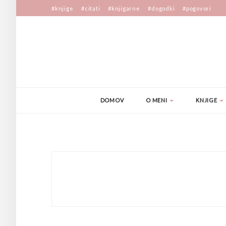
#knjige
#citati
#knjigarne
#dogodki
#pogovori
DOMOV
O MENI
KNJIGE