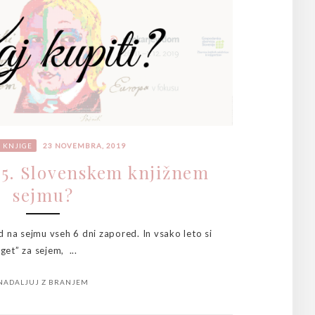
I
KNJIGE
23 NOVEMBRA, 2019
 35. Slovenskem knjižnem
sejmu?
d na sejmu vseh 6 dni zapored. In vsako leto si
et” za sejem, ...
NADALJUJ Z BRANJEM