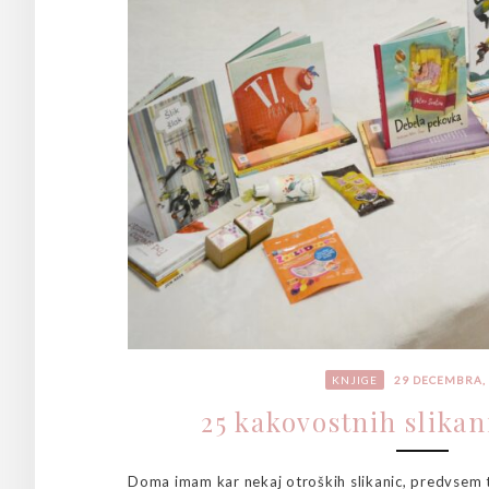
KNJIGE
29 DECEMBRA,
25 kakovostnih slikan
Doma imam kar nekaj otroških slikanic, predvsem t