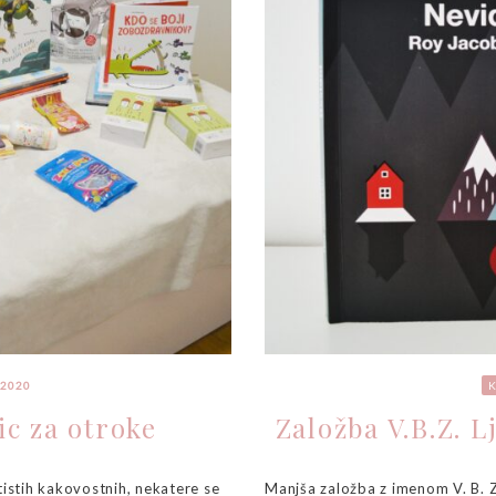
 2020
K
ic za otroke
Založba V.B.Z. 
istih kakovostnih, nekatere se
Manjša založba z imenom V. B. Z.,