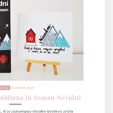
NJIGE
8 JUNIJA, 2020
Ljubljana in roman Nevidni
 ki jo zaznamujejo inicialke lastnikov, je bila