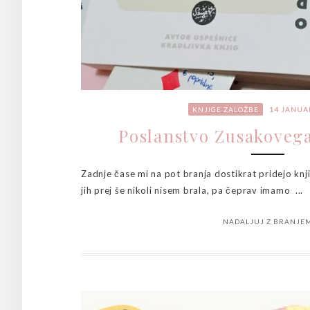
KNJIGE
ZALOŽBE
14 JANUA
Poslanstvo Zusakoveg
Zadnje čase mi na pot branja dostikrat pridejo knji
jih prej še nikoli nisem brala, pa čeprav imamo ...
NADALJUJ Z BRANJE