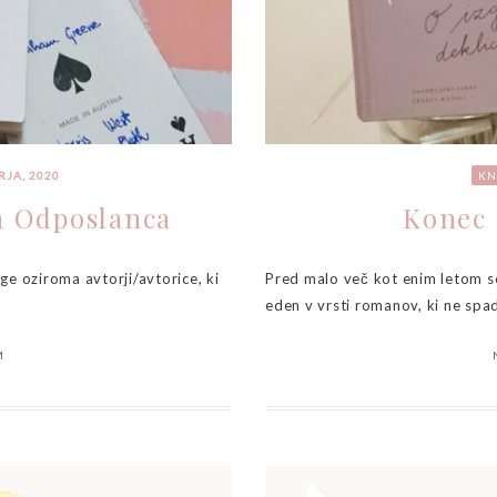
RJA, 2020
KN
a Odposlanca
Konec 
ge oziroma avtorji/avtorice, ki
Pred malo več kot enim letom sem
eden v vrsti romanov, ki ne spad
M