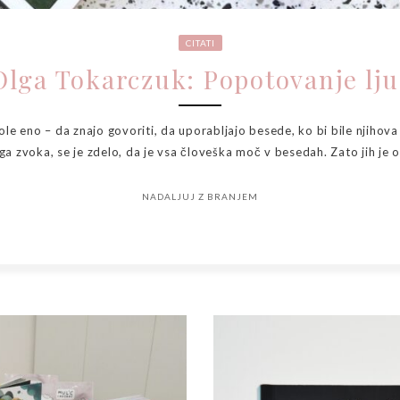
CITATI
 Olga Tokarczuk: Popotovanje lju
ole eno – da znajo govoriti, da uporabljajo besede, ko bi bile njihov
ga zvoka, se je zdelo, da je vsa človeška moč v besedah. Zato jih je o
NADALJUJ Z BRANJEM