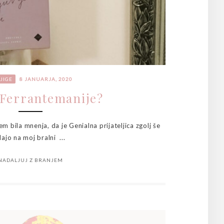
JIGE
8 JANUARJA, 2020
Ferrantemanije?
 bila mnenja, da je Genialna prijateljica zgolj še
ajo na moj bralni ...
NADALJUJ Z BRANJEM