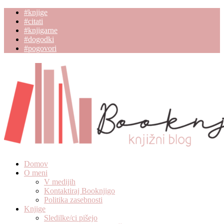
#knjige
#citati
#knjigarne
#dogodki
#pogovori
Domov
O meni
V medijih
Kontaktiraj Booknjigo
Politika zasebnosti
Knjige
Sledilke/ci pišejo