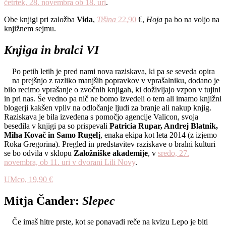
četrtek, 28. novembra ob 18. uri
.
Obe knjigi pri založba
Vida
,
Tišina
22,90
€,
Hoja
pa bo na voljo na
knjižnem sejmu.
Knjiga in bralci VI
Po petih letih je pred nami nova raziskava, ki pa se seveda opira
na prejšnjo z razliko manjših popravkov v vprašalniku, dodano je
bilo recimo vprašanje o zvočnih knjigah, ki doživljajo vzpon v tujini
in pri nas. Še vedno pa nič ne bomo izvedeli o tem ali imamo knjižni
blogerji kakšen vpliv na odločanje ljudi za branje ali nakup knjig.
Raziskava je bila izvedena s pomočjo agencije Valicon, svoja
besedila v knjigi pa so prispevali
Patricia Rupar, Andrej Blatnik,
Miha Kovač in Samo Rugelj
, enaka ekipa kot leta 2014 (z izjemo
Roka Gregorina). Pregled in predstavitev raziskave o bralni kulturi
se bo odvila
v sklopu
Založniške akademije
, v
sredo, 27.
novembra, ob 11. uri v dvorani Lili Novy
.
UMco, 19,90 €
Mitja Čander:
Slepec
Če imaš hitre prste, kot se ponavadi reče na kvizu Lepo je biti