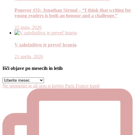
Pogovor #31: Jonathan Stroud – “I think that writing for
young readers is both an honour and a challenge.”
22 maja, 2026
V založništvu je preveč branja
21 aprila, 2026
Išči objave po mesecih in letih
Išči
objave
Ne spomnim se ali sem si knjigo Paris France kupil
po
mesecih
in
letih