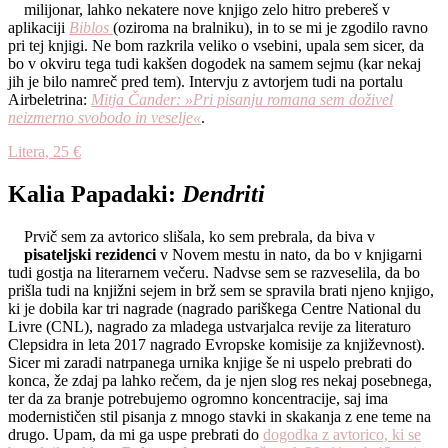
milijonar, lahko nekatere nove knjigo zelo hitro prebereš v
aplikaciji
Biblos
(oziroma na bralniku), in to se mi je zgodilo ravno
pri tej knjigi. Ne bom razkrila veliko o vsebini, upala sem sicer, da
bo v okviru tega tudi kakšen dogodek na samem sejmu (kar nekaj
jih je bilo namreč pred tem). Intervju z avtorjem tudi na portalu
Airbeletrina:
Mitja Čander: »Pri pisanju romana sem doživel
neizmerno svobodo in veselje«
.
Litera, 25 €
Kalia Papadaki:
Dendriti
Prvič sem za avtorico slišala, ko sem prebrala, da biva v
pisateljski rezidenci
v Novem mestu in nato, da bo v knjigarni
tudi gostja na literarnem večeru. Nadvse sem se razveselila, da bo
prišla tudi na knjižni sejem in brž sem se spravila brati njeno knjigo,
ki je dobila kar tri nagrade (nagrado pariškega Centre National du
Livre (CNL), nagrado za mladega ustvarjalca revije za literaturo
Clepsidra in leta 2017 nagrado Evropske komisije za književnost).
Sicer mi zaradi natrpanega urnika knjige še ni uspelo prebrati do
konca, že zdaj pa lahko rečem, da je njen slog res nekaj posebnega,
ter da za branje potrebujemo ogromno koncentracije, saj ima
modernističen stil pisanja z mnogo stavki in skakanja z ene teme na
drugo. Upam, da mi ga uspe prebrati do
dogodka z avtorico, ki se