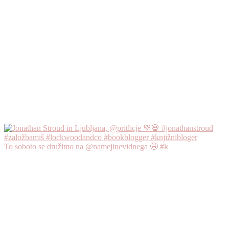
To soboto se družimo na @namejinevidnega 🤩 #k