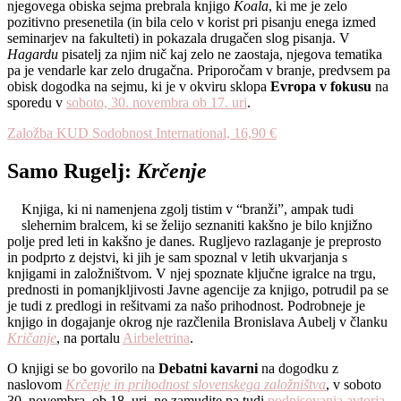
njegovega obiska sejma prebrala knjigo
Koala
, ki me je zelo
pozitivno presenetila (in bila celo v korist pri pisanju enega izmed
seminarjev na fakulteti) in pokazala drugačen slog pisanja. V
Hagardu
pisatelj za njim nič kaj zelo ne zaostaja, njegova tematika
pa je vendarle kar zelo drugačna. Priporočam v branje, predvsem pa
obisk dogodka na sejmu, ki je v okviru sklopa
Evropa v fokusu
na
sporedu v
soboto, 30. novembra ob 17. uri
.
Založba KUD Sodobnost International, 16,90 €
Samo Rugelj:
Krčenje
Knjiga, ki ni namenjena zgolj tistim v “branži”, ampak tudi
slehernim bralcem, ki se želijo seznaniti kakšno je bilo knjižno
polje pred leti in kakšno je danes. Rugljevo razlaganje je preprosto
in podprto z dejstvi, ki jih je sam spoznal v letih ukvarjanja s
knjigami in založništvom. V njej spoznate ključne igralce na trgu,
prednosti in pomanjkljivosti Javne agencije za knjigo, potrudil pa se
je tudi z predlogi in rešitvami za našo prihodnost. Podrobneje je
knjigo in dogajanje okrog nje razčlenila Bronislava Aubelj v članku
Kričanje
, na portalu
Airbeletrina
.
O knjigi se bo govorilo na
Debatni kavarni
na dogodku z
naslovom
Krčenje in prihodnost slovenskega založništva
, v soboto
30. novembra, ob 18. uri, ne zamudite pa tudi
podpisovanja avtorja,