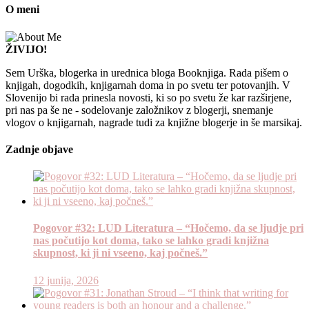
O meni
ŽIVIJO!
Sem Urška, blogerka in urednica bloga Booknjiga. Rada pišem o
knjigah, dogodkih, knjigarnah doma in po svetu ter potovanjih. V
Slovenijo bi rada prinesla novosti, ki so po svetu že kar razširjene,
pri nas pa še ne - sodelovanje založnikov z blogerji, snemanje
vlogov o knjigarnah, nagrade tudi za knjižne blogerje in še marsikaj.
Zadnje objave
Pogovor #32: LUD Literatura – “Hočemo, da se ljudje pri
nas počutijo kot doma, tako se lahko gradi knjižna
skupnost, ki ji ni vseeno, kaj počneš.”
12 junija, 2026