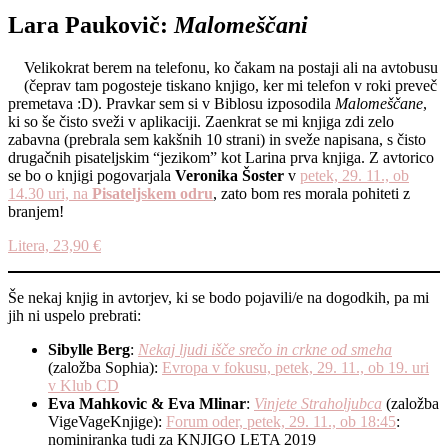
Lara Paukovič:
Malomeščani
Velikokrat berem na telefonu, ko čakam na postaji ali na avtobusu
(čeprav tam pogosteje tiskano knjigo, ker mi telefon v roki preveč
premetava :D). Pravkar sem si v Biblosu izposodila
Malomeščane
,
ki so še čisto sveži v aplikaciji. Zaenkrat se mi knjiga zdi zelo
zabavna (prebrala sem kakšnih 10 strani) in sveže napisana, s čisto
drugačnih pisateljskim “jezikom” kot Larina prva knjiga. Z avtorico
se bo o knjigi pogovarjala
Veronika Šoster
v
petek, 29. 11., ob
14.30 uri, na
Pisateljskem odru
, zato bom res morala pohiteti z
branjem!
Litera, 23,90 €
Še nekaj knjig in avtorjev, ki se bodo pojavili/e na dogodkih, pa mi
jih ni uspelo prebrati:
Sibylle Berg
:
Nekaj ljudi išče srečo in crkne od smeha
(založba Sophia):
Evropa v fokusu, petek, 29. 11., ob 19. uri
v Klub CD
Eva Mahkovic & Eva Mlinar
:
Vinjete Straholjubca
(založba
VigeVageKnjige):
Forum oder, petek, 29. 11., ob 18:45
:
nominiranka tudi za KNJIGO LETA 2019