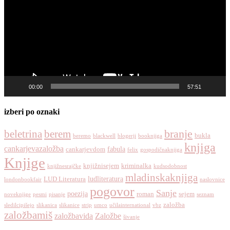
00:00
57:51
izberi po oznaki
branje
beletrina
berem
bukla
beremo
blackwell
blogerji
booknjiga
knjiga
cankarjevazaložba
fabula
cankarjevdom
felix
gospodičnaknjiga
Knjige
knjižnisejem
kriminalka
knjižnesrajčke
kudsodobnost
mladinskaknjiga
ludliteratura
LUD Literatura
londonbookfair
naslovnice
pogovor
Sanje
poezija
roman
sejem
noveknjige
pesmi
pisanje
seznam
založba
sledilcipišejo
slikanica
slikanice
strip
umco
učilainternational
vbz
založbamiš
založbavida
Založbe
šivanje