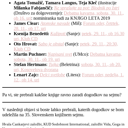
Agata Tomažič, Tamara Langus, Teja Kleč
(ilustracije
Milanka Fabjančič
):
Ne sprašujte za pot: Blodnik po Istri
(Društvo za dolgovezenje):
Debatna kavarna, sobota, 30. 11.,
ob 16. uri
: nominiranka tudi za KNJIGO LETA 2019
James Clear:
Atomske navade
(Miš):
Forum oder, četrtek,
28. 11., ob 17. uri
Ksenija Benedetti:
Kažipoti
(Sanje):
petek, 29. 11., ob 16.30
uri, Klub CD
Oto Hrovat:
Sabo je obstal
(Sanje):
petek, 29. 11., 20:30,
Klub CD
Martin Puchner:
Napisani svet
(UMco):
Debatna kavarna,
sobota, 30. 11., ob 19. uri
Stefan Hertmans
:
Tujka
(Beletrina):
sobota, 30. 11., ob 20.
uri, Kosovelova dvorana
Lenart Zajc:
Delci svetlobe
(Litera):
Forum oder, nedelja, 1.
12., ob 14. uri
Pa vi, ste prebrali kakšne knjige ravno zaradi dogodkov na sejmu?
V naslednji objavi si boste lahko prebrali, katerih dogodkov se bom
udeležila na 35. Slovenskem knjižnem sejmu.
Hvala Cankarjevi založbi, KUD Sodobnost International, založbi Vida, Goga in