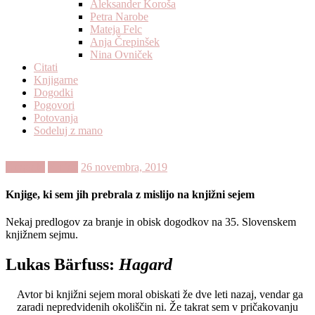
Aleksander Koroša
Petra Narobe
Mateja Felc
Anja Črepinšek
Nina Ovniček
Citati
Knjigarne
Dogodki
Pogovori
Potovanja
Sodeluj z mano
Dogodki
Knjige
26 novembra, 2019
Knjige, ki sem jih prebrala z mislijo na knjižni sejem
Nekaj predlogov za branje in obisk dogodkov na 35. Slovenskem
knjižnem sejmu.
Lukas Bärfuss:
Hagard
Avtor bi knjižni sejem moral obiskati že dve leti nazaj, vendar ga
zaradi nepredvidenih okoliščin ni. Že takrat sem v pričakovanju