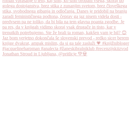
Jonathan Stroud in Ljubljana, @pritlicje 💚💀