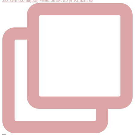
Jaz sem tko najbolj vesel otrok, ko je Knjižni se