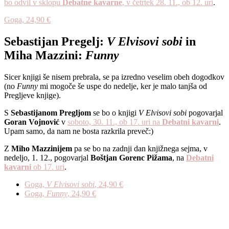
bo odvil v sklopu
Debatne kavarne
, v četrtek 28. 11., ob 12. uri
.
Goga, 24,90 €
Sebastijan Pregelj:
V Elvisovi sobi
in
Miha Mazzini:
Funny
Sicer knjigi še nisem prebrala, se pa izredno veselim obeh dogodkov
(no
Funny
mi mogoče še uspe do nedelje, ker je malo tanjša od
Pregljeve knjige).
S
Sebastijanom Pregljom
se bo o knjigi
V Elvisovi sobi
pogovarjal
Goran Vojnović
v
soboto, 30. 11., ob 17. uri na
Debatni kavarni
.
Upam samo, da nam ne bosta razkrila preveč:)
Z
Miho Mazzinijem
pa se bo na zadnji dan knjižnega sejma, v
nedeljo, 1. 12., pogovarjal
Boštjan Gorenc Pižama
, na
Debatni
kavarni
ob 17. uri
.
Goga,
V Elvisovi sobi
, 24,90 €
Goga,
Funny
, 24,90 €