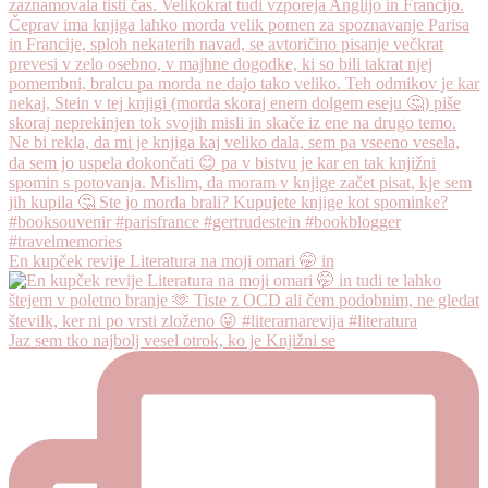
En kupček revije Literatura na moji omari 🤭 in
Jaz sem tko najbolj vesel otrok, ko je Knjižni se