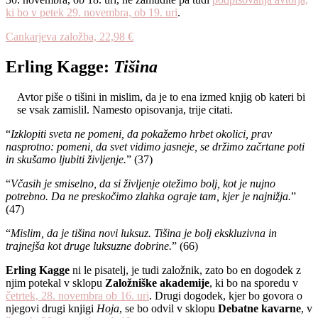
ki bo v petek 29. novembra, ob 19. uri
.
Cankarjeva založba, 22,98 €
Erling Kagge:
Tišina
Avtor piše o tišini in mislim, da je to ena izmed knjig ob kateri bi
se vsak zamislil. Namesto opisovanja, trije citati.
“
Izklopiti sveta ne pomeni, da pokažemo hrbet okolici, prav
nasprotno: pomeni, da svet vidimo jasneje, se držimo začrtane poti
in skušamo ljubiti življenje.
” (37)
“
Včasih je smiselno, da si življenje otežimo bolj, kot je nujno
potrebno. Da ne preskočimo zlahka ograje tam, kjer je najnižja.
”
(47)
“
Mislim, da je tišina novi luksuz. Tišina je bolj ekskluzivna in
trajnejša kot druge luksuzne dobrine.
” (66)
Erling Kagge
ni le pisatelj, je tudi založnik, zato bo en dogodek z
njim potekal v sklopu
Založniške akademije
, ki bo na sporedu v
četrtek, 28. novembra ob 16. uri
. Drugi dogodek, kjer bo govora o
njegovi drugi knjigi
Hoja
, se bo odvil v sklopu
Debatne kavarne
, v