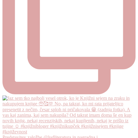
Predstavitev založbe @ludliteratura in nagradna i