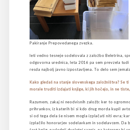
Pakiranje Prepovedanega zvezka.
leti vedno tesneje sodelovala z založbo Beletrina, s
odgovorna urednica, leta 2016 pa sem prevzela tudi v
resda najbolj javno izpostavljena. To delo sem jema
Kako gledaš na stanje slovenskega založništva? Se ti 
morale truditi izdajati knjige, ki jih hočejo, in ne tiste
Razumem, zakaj ni neodvisnih založb: ker to ogromno
prihrankov, iz katerih bi si kdo drug morda kupil avto
si od tega dela še nisem mogla izplačati niti evra; ka
izplačilo honorarjev sodelavkam in sodelavcem. Da bi
šest knjig, naslednji dvoletni razpis, na katerega bi 