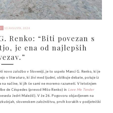
I
13 AVGUSTA, 2024
. Renko: “Biti povezan s
jo, je ena od najlepših
vezav.”
 novo založbo v Sloveniji, je to uspelo Manci G. Renko, ki je
ejo v literaturo, ki živi med ljudmi, oblikuje debate, potuje iz
a na načine, ki jih še sami ne moremo razumeti. V letošnjem
lbe de Céspedes (prevod Mišo Renko) in
Love Me Tender
eseda Jedrt Maležič). V že 26. Pogovoru objavljenem na
 izkušnjah, slovenskem založništvu, prvih korakih v podjetniški