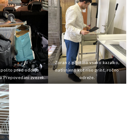
Zoran z giljotino vsako kazalko,
 pošto pred oddajo
natisnjeno kot riso print, ročno
za Prepovedani zvezek.
odreže.