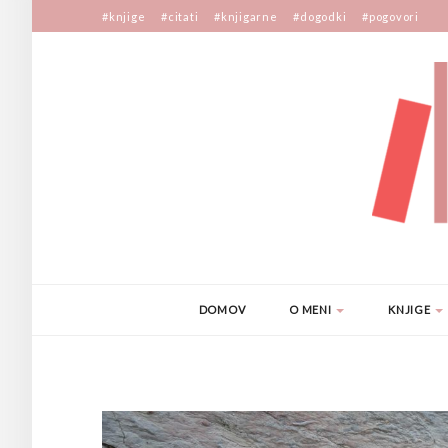
#knjige
#citati
#knjigarne
#dogodki
#pogovori
DOMOV
O MENI
KNJIGE