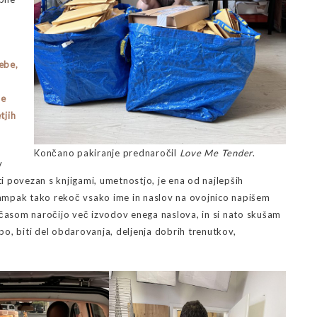
ebe,
š
je
tjih
Končano pakiranje prednaročil
Love Me Tender
.
v
ti povezan s knjigami, umetnostjo, je ena od najlepših
 ampak tako rekoč vsako ime in naslov na ovojnico napišem
 časom naročijo več izvodov enega naslova, in si nato skušam
epo, biti del obdarovanja, deljenja dobrih trenutkov,