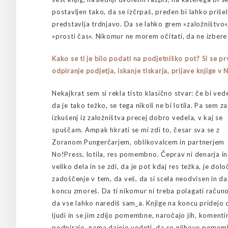
postavljen tako, da se izčrpaš, preden bi lahko prišel 
predstavlja trdnjavo. Da se lahko grem »založništvo
»prosti čas«. Nikomur ne morem očitati, da ne izbere t
Kako se ti je bilo podati na podjetniško pot? Si se p
odpiranje podjetja, iskanje tiskarja, prijave knjige v 
Nekajkrat sem si rekla tisto klasično stvar: če bi vede
da je tako težko, se tega nikoli ne bi lotila. Pa sem z
izkušenj iz založništva precej dobro vedela, v kaj se
spuščam. Ampak hkrati se mi zdi to, česar sva se z
Zoranom Pungerčarjem, oblikovalcem in partnerjem
No!Press, lotila, res pomembno. Čeprav ni denarja in
veliko dela in se zdi, da je pot kdaj res težka, je dol
zadoščenje v tem, da veš, da si scela neodvisen in da
koncu zmoreš. Da ti nikomur ni treba polagati računo
da vse lahko narediš sam_a. Knjige na koncu pridejo 
ljudi in se jim zdijo pomembne, naročajo jih, komentir
podpirajo, nama dajejo vedeti, da so njihove pome