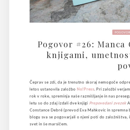
POGOVOR
Pogovor #26: Manca G
knjigami, umetnost
po
Čeprav se zdi, da je trenutno skoraj nemogoče odpreti
letos ustanovila založbo
No!Press
. Pri založbi verjam
rok v roke, spreminja naše razmišljanje in nas preseg
letu so do zdaj izdali dve knjigi
Prepovedani zvezek
A
Constance Debré (prevod Eva Mahkovic in spremna b
blogu sva se pogovarjali o njeni poti do založništva,
svet in še marsičem.