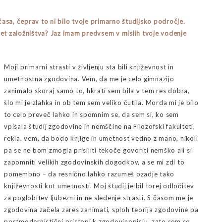
časa, čeprav to ni bilo tvoje primarno študijsko področje.
svet založništva? Jaz imam predvsem v mislih tvoje vodenje
Moji primarni strasti v življenju sta bili književnost in
umetnostna zgodovina. Vem, da me je celo gimnazijo
zanimalo skoraj samo to, hkrati sem bila v tem res dobra,
šlo mi je zlahka in ob tem sem veliko čutila. Morda mi je bilo
to celo preveč lahko in spomnim se, da sem si, ko sem
vpisala študij zgodovine in nemščine na Filozofski fakulteti,
rekla, vem, da bodo knjige in umetnost vedno z mano, nikoli
pa se ne bom zmogla prisiliti tekoče govoriti nemško ali si
zapomniti velikih zgodovinskih dogodkov, a se mi zdi to
pomembno – da resnično lahko razumeš ozadje tako
književnosti kot umetnosti. Moj študij je bil torej odločitev
za poglobitev ljubezni in ne sledenje strasti. S časom me je
zgodovina začela zares zanimati, sploh teorija zgodovine pa
postmodernistični pristopi k zgodovinopisju, zato sem se