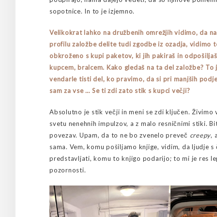
sopotnice. In to je izjemno.
Velikokrat lahko na družbenih omrežjih vidimo, da na
profilu založbe delite tudi zgodbe iz ozadja, vidimo t
obkroženo s kupi paketov, ki jih pakiraš in odpošilja
kupcem, bralcem. Kako gledaš na ta del založbe? To 
vendarle tisti del, ko pravimo, da si pri manjših podje
sam za vse … Se ti zdi zato stik s kupci večji?
Absolutno je stik večji in meni se zdi ključen. Živimo 
svetu nenehnih impulzov, a z malo resničnimi stiki. Bi
povezav. Upam, da to ne bo zvenelo preveč
creepy
,
sama. Vem, komu pošiljamo knjige, vidim, da ljudje s
predstavljati, komu to knjigo podarijo; to mi je res l
pozornosti.