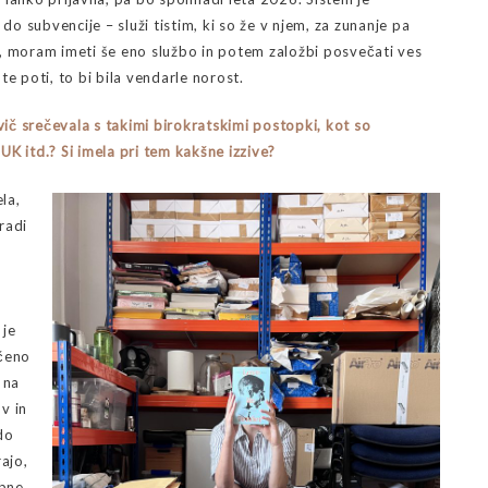
do subvencije – služi tistim, ki so že v njem, za zunanje pa
«, moram imeti še eno službo in potem založbi posvečati ves
e poti, to bi bila vendarle norost.
rvič srečevala s takimi birokratskimi postopki, kot so
NUK itd.? Si imela pri tem kakšne izzive?
la,
aradi
 je
očeno
 na
v in
do
ajo,
mbne