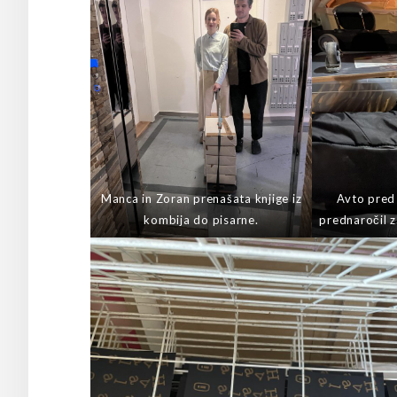
Manca in Zoran prenašata knjige iz
Avto pred
kombija do pisarne.
prednaročil 