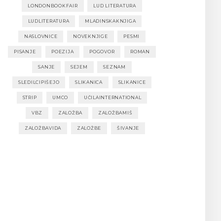
LONDONBOOKFAIR
LUD LITERATURA
LUDLITERATURA
MLADINSKAKNJIGA
NASLOVNICE
NOVEKNJIGE
PESMI
PISANJE
POEZIJA
POGOVOR
ROMAN
SANJE
SEJEM
SEZNAM
SLEDILCIPIŠEJO
SLIKANICA
SLIKANICE
STRIP
UMCO
UČILAINTERNATIONAL
VBZ
ZALOŽBA
ZALOŽBAMIŠ
ZALOŽBAVIDA
ZALOŽBE
ŠIVANJE