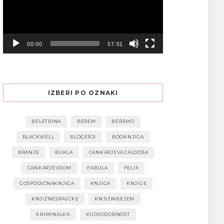
00:00
57:51
IZBERI PO OZNAKI
BELETRINA
BEREM
BEREMO
BLACKWELL
BLOGERJI
BOOKNJIGA
BRANJE
BUKLA
CANKARJEVAZALOŽBA
CANKARJEVDOM
FABULA
FELIX
GOSPODIČNAKNJIGA
KNJIGA
KNJIGE
KNJIŽNESRAJČKE
KNJIŽNISEJEM
KRIMINALKA
KUDSODOBNOST