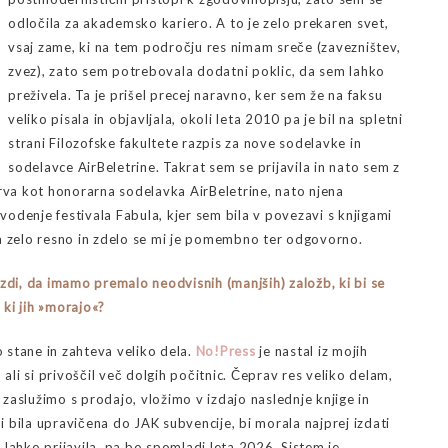
odločila za akademsko kariero. A to je zelo prekaren svet,
vsaj zame, ki na tem področju res nimam sreče (zavezništev,
zvez), zato sem potrebovala dodatni poklic, da sem lahko
preživela. Ta je prišel precej naravno, ker sem že na faksu
veliko pisala in objavljala, okoli leta 2010 pa je bil na spletni
strani Filozofske fakultete razpis za nove sodelavke in
sodelavce AirBeletrine. Takrat sem se prijavila in nato sem z
prva kot honorarna sodelavka AirBeletrine, nato njena
odenje festivala Fabula, kjer sem bila v povezavi s knjigami
la zelo resno in zdelo se mi je pomembno ter odgovorno.
zdi, da imamo premalo neodvisnih (manjših) založb, ki bi se
, ki jih »morajo«?
 stane in zahteva veliko dela.
No!Press
je nastal iz mojih
 ali si privoščil več dolgih počitnic. Čeprav res veliko delam,
r zaslužimo s prodajo, vložimo v izdajo naslednje knjige in
 bila upravičena do JAK subvencije, bi morala najprej izdati
se lahko prijavila, pa bo spomladi leta 2026. Sistem je