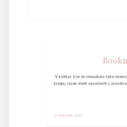
Bookn
V kolikor ti je že zmanjkalo tako imen
knjige, razen dveh označenih z zvezdico*
10 AVGUSTA, 2019