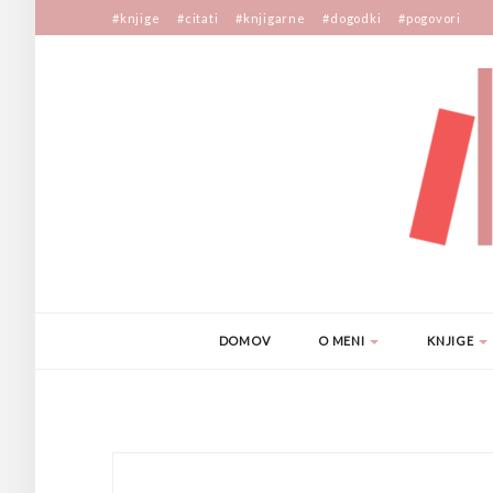
#knjige
#citati
#knjigarne
#dogodki
#pogovori
DOMOV
O MENI
KNJIGE