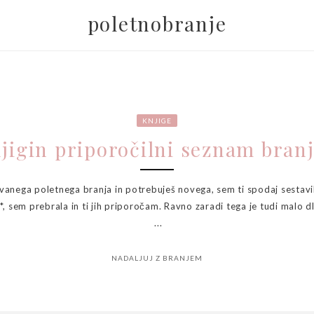
poletnobranje
KNJIGE
jigin priporočilni seznam bran
ovanega poletnega branja in potrebuješ novega, sem ti spodaj sestav
, sem prebrala in ti jih priporočam. Ravno zaradi tega je tudi malo d
...
NADALJUJ Z BRANJEM