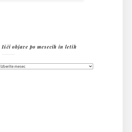
Išči objave po mesecih in letih
Išči
objave
po
mesecih
in
letih