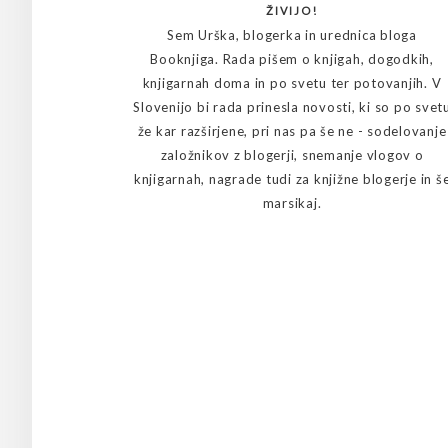
ŽIVIJO!
Sem Urška, blogerka in urednica bloga
Booknjiga. Rada pišem o knjigah, dogodkih,
knjigarnah doma in po svetu ter potovanjih. V
Slovenijo bi rada prinesla novosti, ki so po svet
že kar razširjene, pri nas pa še ne - sodelovanje
založnikov z blogerji, snemanje vlogov o
knjigarnah, nagrade tudi za knjižne blogerje in š
marsikaj.