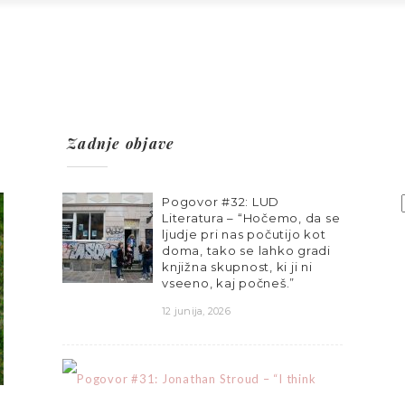
Zadnje objave
Pogovor #32: LUD
Literatura – “Hočemo, da se
ljudje pri nas počutijo kot
doma, tako se lahko gradi
knjižna skupnost, ki ji ni
vseeno, kaj počneš.”
12 junija, 2026
P
o
g