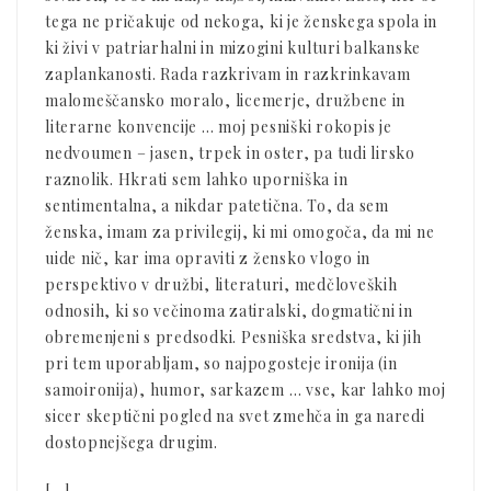
tega ne pričakuje od nekoga, ki je ženskega spola in
ki živi v patriarhalni in mizogini kulturi balkanske
zaplankanosti. Rada razkrivam in razkrinkavam
malomeščansko moralo, licemerje, družbene in
literarne konvencije … moj pesniški rokopis je
nedvoumen – jasen, trpek in oster, pa tudi lirsko
raznolik. Hkrati sem lahko uporniška in
sentimentalna, a nikdar patetična. To, da sem
ženska, imam za privilegij, ki mi omogoča, da mi ne
uide nič, kar ima opraviti z žensko vlogo in
perspektivo v družbi, literaturi, medčloveških
odnosih, ki so večinoma zatiralski, dogmatični in
obremenjeni s predsodki. Pesniška sredstva, ki jih
pri tem uporabljam, so najpogosteje ironija (in
samoironija), humor, sarkazem … vse, kar lahko moj
sicer skeptični pogled na svet zmehča in ga naredi
dostopnejšega drugim.
[…]