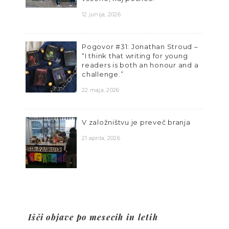
12 junija, 2026
Pogovor #31: Jonathan Stroud –
“I think that writing for young
readers is both an honour and a
challenge.”
22 maja, 2026
V založništvu je preveč branja
21 aprila, 2026
Išči objave po mesecih in letih