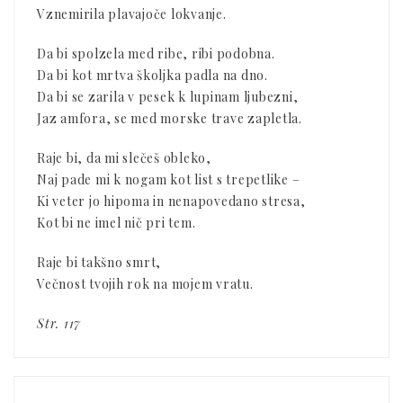
Vznemirila plavajoče lokvanje.
Da bi spolzela med ribe, ribi podobna.
Da bi kot mrtva školjka padla na dno.
Da bi se zarila v pesek k lupinam ljubezni,
Jaz amfora, se med morske trave zapletla.
Raje bi, da mi slečeš obleko,
Naj pade mi k nogam kot list s trepetlike –
Ki veter jo hipoma in nenapovedano stresa,
Kot bi ne imel nič pri tem.
Raje bi takšno smrt,
Večnost tvojih rok na mojem vratu.
Str. 117