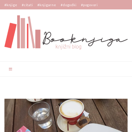
#knjige
#citati
#knjigarne
#dogodki
#pogovori