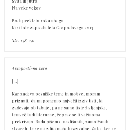
Svita in jutra
Na veke vekov.
Bodi prekleta roka uboga
Ki si tole zapisala leta Gospodovega 2013.
Str. 138-141
Avtopoetična vera
[…]
Kar zadeva pesniške teme in motive, moram
priznati, da mi pomenijo največji izziv tisti, ki
zadevajo ob tabuje, pa ne samo tiste življenjske,
temveč tudi literarne, čeprav se ti večinoma
prekrivajo. Rada pišem o neslišanih, zamolčanih
stvareh, te se mi zdijo najbolj izzivalne. Zato, ker se