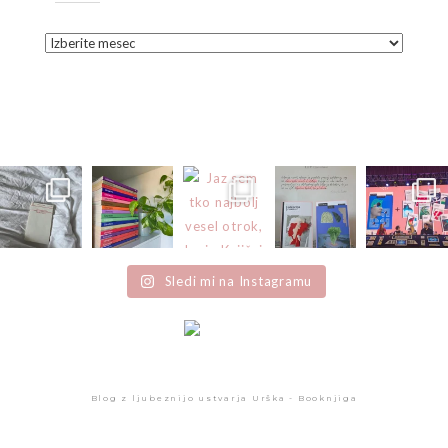
Išči
objave
po
mesecih
in
letih
Sledi mi na Instagramu
Blog z ljubeznijo ustvarja Urška - Booknjiga