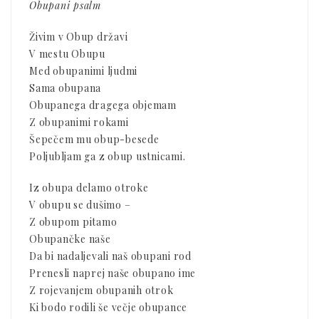
Obupani psalm
Živim v Obup državi
V mestu Obupu
Med obupanimi ljudmi
Sama obupana
Obupanega dragega objemam
Z obupanimi rokami
Šepečem mu obup-besede
Poljubljam ga z obup ustnicami.
Iz obupa delamo otroke
V obupu se dušimo –
Z obupom pitamo
Obupančke naše
Da bi nadaljevali naš obupani rod
Prenesli naprej naše obupano ime
Z rojevanjem obupanih otrok
Ki bodo rodili še večje obupance