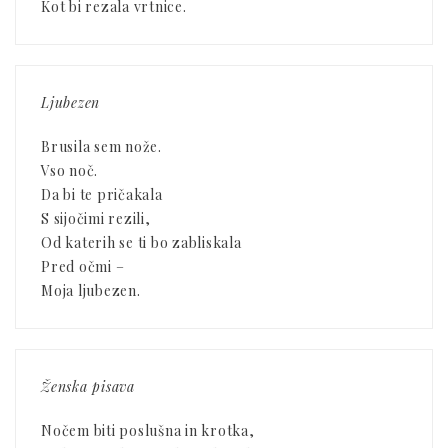
Kot bi rezala vrtnice.
Ljubezen
Brusila sem nože.
Vso noč.
Da bi te pričakala
S sijočimi rezili,
Od katerih se ti bo zabliskala
Pred očmi –
Moja ljubezen.
Ženska pisava
Nočem biti poslušna in krotka,