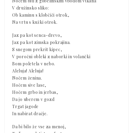
Nočem biti z gobelinskim vbodom vtkana
V družinsko sliko:
Ob kaminu s klobčiči otrok,
Na vrtu s kužki otrok.
Jaz pa kot senca-drevo,
Jaz pa kot zimska pokrajina.
S snegom prekrit kipec,
V poročni obleki z naborki in volančki
Bom poletela v nebo.
Aleluja! Aleluja!
Nočem ženina.
Hočem sive lase,
Hočem grbo in jerbas,
Da jo uberem v gozd
Trgat jagode
In nabirat dračje.
Da bi bilo že vse za menoj,