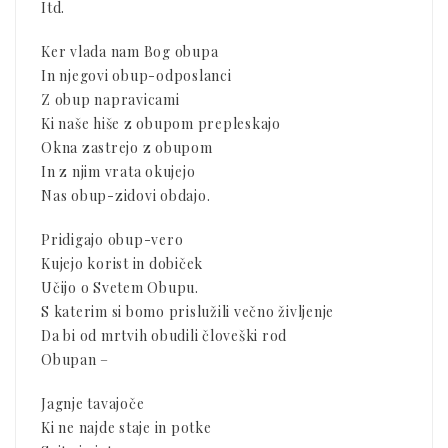
Itd.
Ker vlada nam Bog obupa
In njegovi obup-odposlanci
Z obup napravicami
Ki naše hiše z obupom prepleskajo
Okna zastrejo z obupom
In z njim vrata okujejo
Nas obup-zidovi obdajo.
Pridigajo obup-vero
Kujejo korist in dobiček
Učijo o Svetem Obupu.
S katerim si bomo prislužili večno življenje
Da bi od mrtvih obudili človeški rod
Obupan –
Jagnje tavajoče
Ki ne najde staje in potke