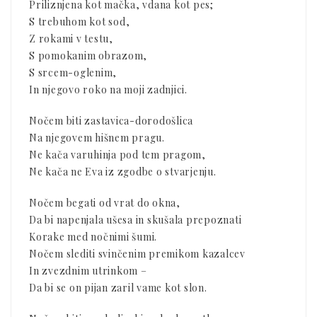
Priliznjena kot mačka, vdana kot pes;
S trebuhom kot sod,
Z rokami v testu,
S pomokanim obrazom,
S srcem-oglenim,
In njegovo roko na moji zadnjici.
Nočem biti zastavica-dorodošlica
Na njegovem hišnem pragu.
Ne kača varuhinja pod tem pragom,
Ne kača ne Eva iz zgodbe o stvarjenju.
Nočem begati od vrat do okna,
Da bi napenjala ušesa in skušala prepoznati
Korake med nočnimi šumi.
Nočem slediti svinčenim premikom kazalcev
In zvezdnim utrinkom –
Da bi se on pijan zaril vame kot slon.