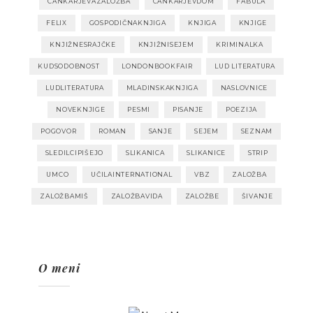
CANKARJEVAZALOŽBA
CANKARJEVDOM
FABULA
FELIX
GOSPODIČNAKNJIGA
KNJIGA
KNJIGE
KNJIŽNESRAJČKE
KNJIŽNISEJEM
KRIMINALKA
KUDSODOBNOST
LONDONBOOKFAIR
LUD LITERATURA
LUDLITERATURA
MLADINSKAKNJIGA
NASLOVNICE
NOVEKNJIGE
PESMI
PISANJE
POEZIJA
POGOVOR
ROMAN
SANJE
SEJEM
SEZNAM
SLEDILCIPIŠEJO
SLIKANICA
SLIKANICE
STRIP
UMCO
UČILAINTERNATIONAL
VBZ
ZALOŽBA
ZALOŽBAMIŠ
ZALOŽBAVIDA
ZALOŽBE
ŠIVANJE
O meni