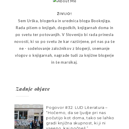
ŽIVIJO!
Sem Urška, blogerka in urednica bloga Booknjiga.
Rada pišem o knjigah, dogodkih, knjigarnah doma in
po svetu ter potovanjih. V Slovenijo bi rada prinesla
novosti, ki so po svetu že kar razširjene, pri nas pa še
ne - sodelovanje založnikov z blogerji, snemanje
vlogov o knjigarnah, nagrade tudi za knjižne blogerje
in še marsikaj.
Zadnje objave
Pogovor #32: LUD Literatura –
“Hočemo, da se ljudje pri nas
počutijo kot doma, tako se lahko
gradi knjižna skupnost, ki ji ni
vseeno, kaj počneš.”