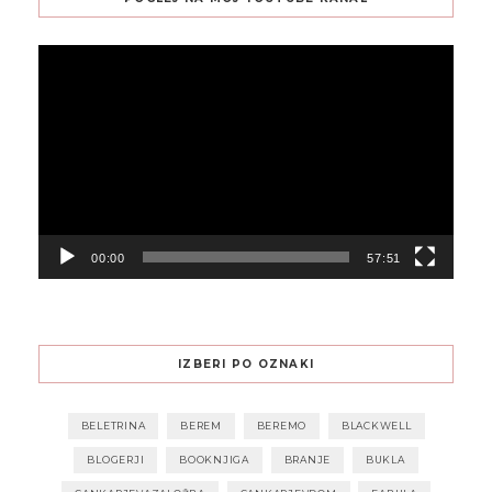
Predvajalnik
videa
00:00
57:51
IZBERI PO OZNAKI
BELETRINA
BEREM
BEREMO
BLACKWELL
BLOGERJI
BOOKNJIGA
BRANJE
BUKLA